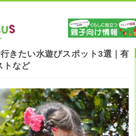
」
山
行きたい水遊びスポット3選｜有
ストなど