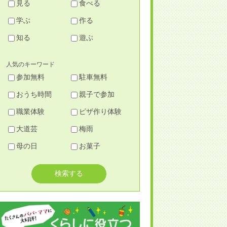
見る
食べる
学ぶ
作る
知る
遊ぶ
人気のキーワード
参加無料
駐車無料
おうち時間
親子で参加
職業体験
ピザ作り体験
大道芸
梅雨
母の日
お菓子