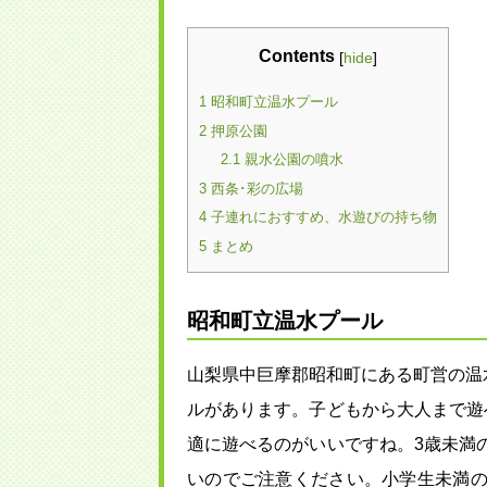
Contents
[
hide
]
昭和町立温水プール
1
押原公園
2
親水公園の噴水
2.1
西条･彩の広場
3
子連れにおすすめ、水遊びの持ち物
4
まとめ
5
昭和町立温水プール
山梨県中巨摩郡昭和町にある町営の温
ルがあります。子どもから大人まで遊
適に遊べるのがいいですね。3歳未満
いのでご注意ください。小学生未満