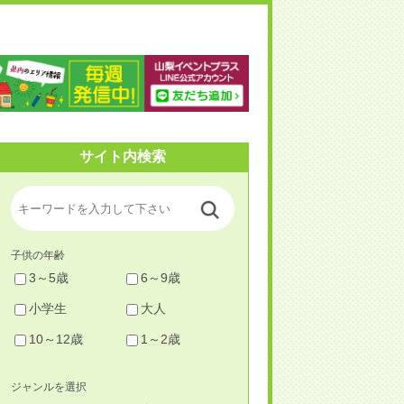
梨イベントプラス
サイト内検索
子供の年齢
3～5歳
6～9歳
小学生
大人
10～12歳
1～2歳
ジャンルを選択