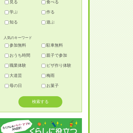
見る
食べる
学ぶ
作る
知る
遊ぶ
人気のキーワード
参加無料
駐車無料
おうち時間
親子で参加
職業体験
ピザ作り体験
大道芸
梅雨
母の日
お菓子