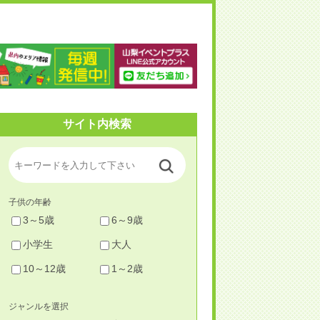
梨イベントプラス
サイト内検索
子供の年齢
3～5歳
6～9歳
小学生
大人
10～12歳
1～2歳
ジャンルを選択