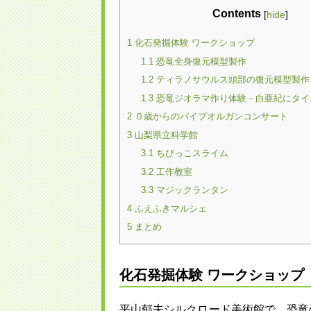
Contents
[
hide
]
化石発掘体験 ワークショップ
1
恐竜全身復元模型製作
1.1
ティラノサウルス頭部の復元模型製作
1.2
恐竜ジオラマ作り体験－白亜紀にタイ
1.3
０歳からのパイプオルガンコンサート
2
山梨県立科学館
3
ちびっこスライム
3.1
工作教室
3.2
マジックランタン
3.3
ふえふきマルシェ
4
まとめ
5
化石発掘体験 ワークショップ
平山郁夫シルクロード美術館で、恐竜