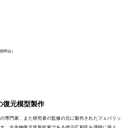
入館料込）
の復元模型製作
画の専門家、また研究者の監修の元に製作されたフェバリッ
です。古生物復元造形作家である徳川広和氏を講師に迎え、