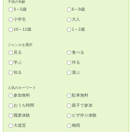
子供の年齢
3～5歳
6～9歳
小学生
大人
10～12歳
1～2歳
ジャンルを選択
見る
食べる
学ぶ
作る
知る
遊ぶ
人気のキーワード
参加無料
駐車無料
おうち時間
親子で参加
職業体験
ピザ作り体験
大道芸
梅雨