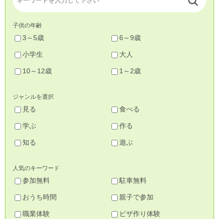
子供の年齢
3～5歳
6～9歳
小学生
大人
10～12歳
1～2歳
ジャンルを選択
見る
食べる
学ぶ
作る
知る
遊ぶ
人気のキーワード
参加無料
駐車無料
おうち時間
親子で参加
職業体験
ピザ作り体験