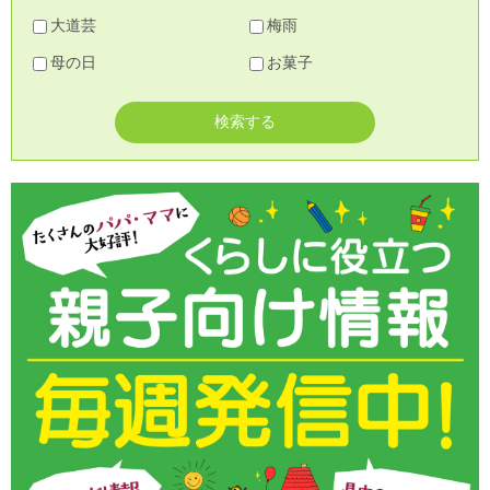
大道芸
梅雨
母の日
お菓子