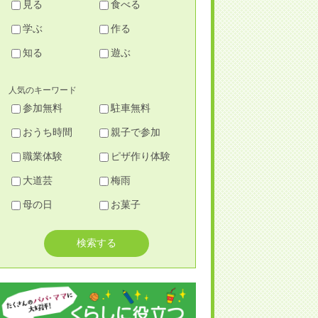
見る
食べる
学ぶ
作る
知る
遊ぶ
人気のキーワード
参加無料
駐車無料
おうち時間
親子で参加
職業体験
ピザ作り体験
大道芸
梅雨
母の日
お菓子