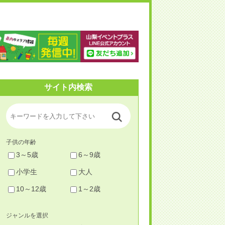
梨イベントプラス
サイト内検索
子供の年齢
3～5歳
6～9歳
小学生
大人
10～12歳
1～2歳
ジャンルを選択