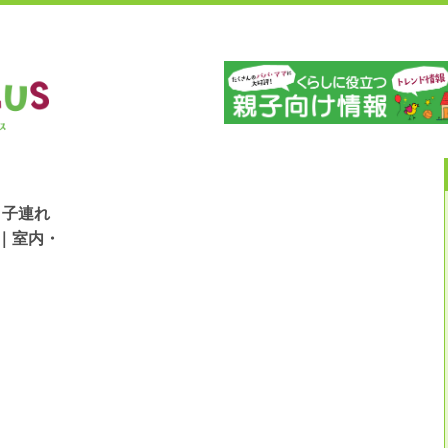
」
山
！子連れ
｜室内・