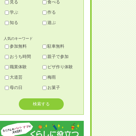
見る
食べる
学ぶ
作る
知る
遊ぶ
人気のキーワード
参加無料
駐車無料
おうち時間
親子で参加
職業体験
ピザ作り体験
大道芸
梅雨
母の日
お菓子