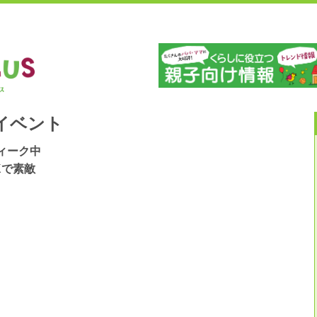
」
山
イベント
ィーク中
Kで素敵