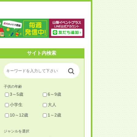
梨イベントプラス
サイト内検索
子供の年齢
3～5歳
6～9歳
小学生
大人
10～12歳
1～2歳
ジャンルを選択