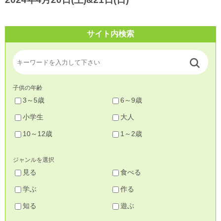
サイト内検索
子供の年齢
3～5歳
6～9歳
小学生
大人
10～12歳
1～2歳
ジャンルを選択
見る
食べる
学ぶ
作る
知る
遊ぶ