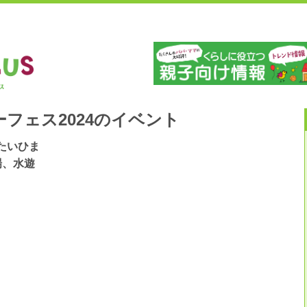
」
山
フェス2024のイベント
たいひま
場、水遊