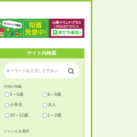
梨イベントプラス
サイト内検索
子供の年齢
3～5歳
6～9歳
小学生
大人
10～12歳
1～2歳
ジャンルを選択