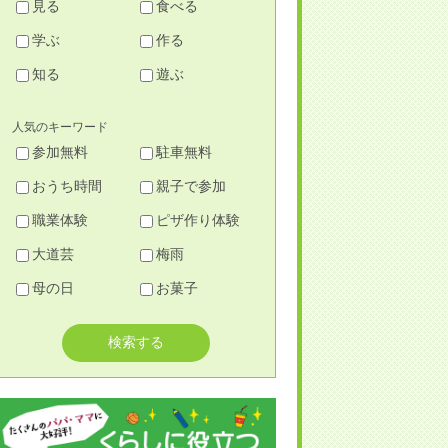
見る
食べる
学ぶ
作る
知る
遊ぶ
人気のキーワード
参加無料
駐車無料
おうち時間
親子で参加
職業体験
ピザ作り体験
大道芸
梅雨
母の日
お菓子