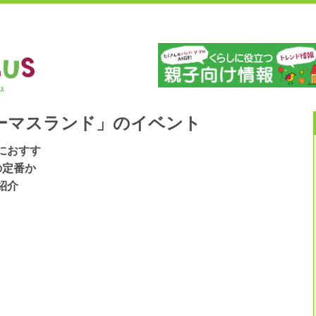
」
山
ーマスランド」のイベント
におすす
の定番か
紹介