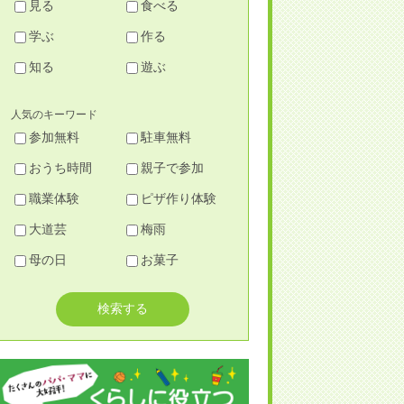
見る
食べる
学ぶ
作る
知る
遊ぶ
人気のキーワード
参加無料
駐車無料
おうち時間
親子で参加
職業体験
ピザ作り体験
大道芸
梅雨
母の日
お菓子