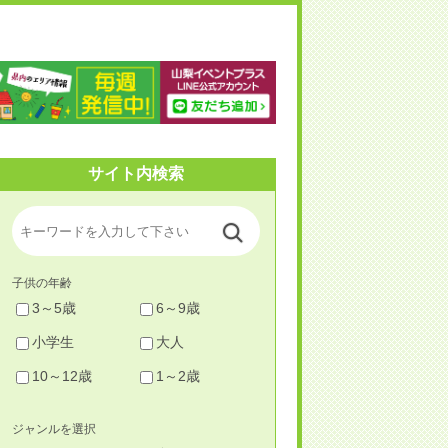
梨イベントプラス
サイト内検索
子供の年齢
3～5歳
6～9歳
小学生
大人
10～12歳
1～2歳
ジャンルを選択