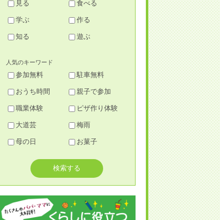
見る
食べる
学ぶ
作る
知る
遊ぶ
人気のキーワード
参加無料
駐車無料
おうち時間
親子で参加
職業体験
ピザ作り体験
大道芸
梅雨
母の日
お菓子