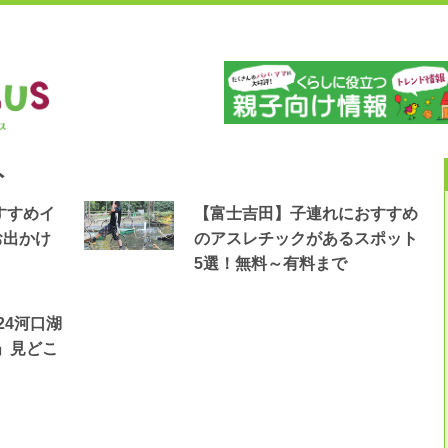
」
山
ト
すすめイ
【富士吉田】子連れにおすすめ
お出かけ
のアスレチックがあるスポット
5選！無料～有料まで
24河口湖
」見どこ