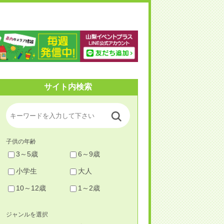
梨イベントプラス
サイト内検索
子供の年齢
3～5歳
6～9歳
小学生
大人
10～12歳
1～2歳
ジャンルを選択