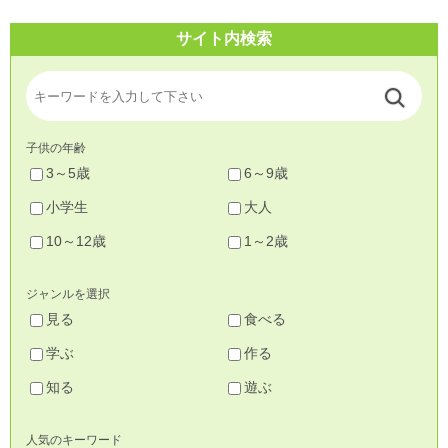
サイト内検索
子供の年齢
3～5歳
6～9歳
小学生
大人
10～12歳
1～2歳
ジャンルを選択
見る
食べる
学ぶ
作る
知る
遊ぶ
人気のキーワード