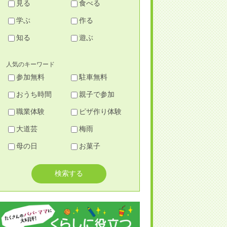
見る
食べる
学ぶ
作る
知る
遊ぶ
人気のキーワード
参加無料
駐車無料
おうち時間
親子で参加
職業体験
ピザ作り体験
大道芸
梅雨
母の日
お菓子