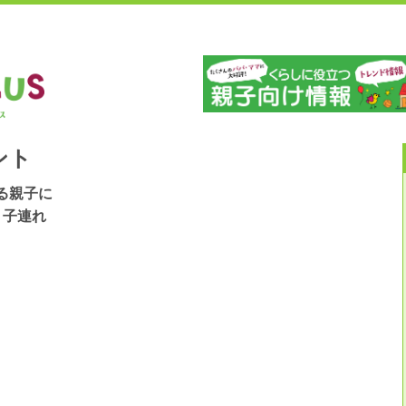
」
山
ント
る親子に
！子連れ