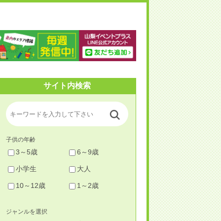
梨イベントプラス
サイト内検索
子供の年齢
3～5歳
6～9歳
小学生
大人
10～12歳
1～2歳
ジャンルを選択