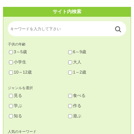
サイト内検索
子供の年齢
3～5歳
6～9歳
小学生
大人
10～12歳
1～2歳
ジャンルを選択
見る
食べる
学ぶ
作る
知る
遊ぶ
人気のキーワード