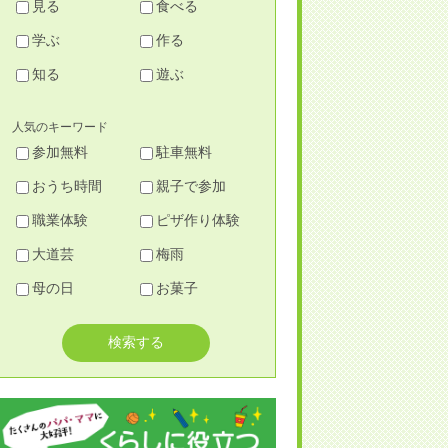
見る
食べる
学ぶ
作る
知る
遊ぶ
人気のキーワード
参加無料
駐車無料
おうち時間
親子で参加
職業体験
ピザ作り体験
大道芸
梅雨
母の日
お菓子