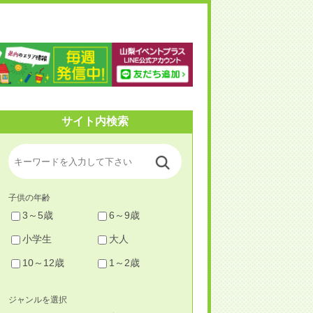
梨イベントプラス
サイト内検索
子供の年齢
3～5歳
6～9歳
小学生
大人
10～12歳
1～2歳
ジャンルを選択