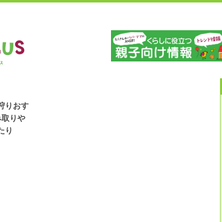
」
山
狩りおす
み取りや
たり