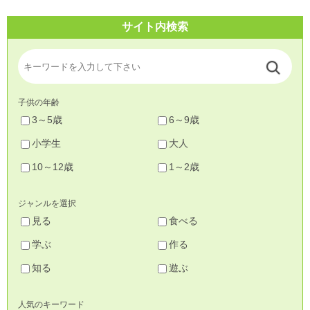
サイト内検索
子供の年齢
3～5歳
6～9歳
小学生
大人
10～12歳
1～2歳
ジャンルを選択
見る
食べる
学ぶ
作る
知る
遊ぶ
人気のキーワード