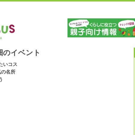
」
山
畑のイベント
たいコス
気の名所
う