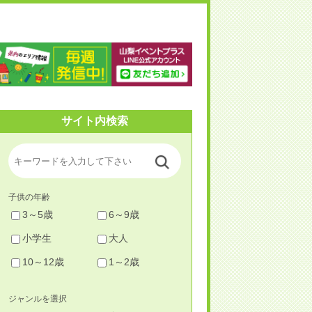
梨イベントプラス
サイト内検索
子供の年齢
3～5歳
6～9歳
小学生
大人
10～12歳
1～2歳
ジャンルを選択