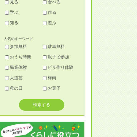
見る
食べる
学ぶ
作る
知る
遊ぶ
人気のキーワード
参加無料
駐車無料
おうち時間
親子で参加
職業体験
ピザ作り体験
大道芸
梅雨
母の日
お菓子