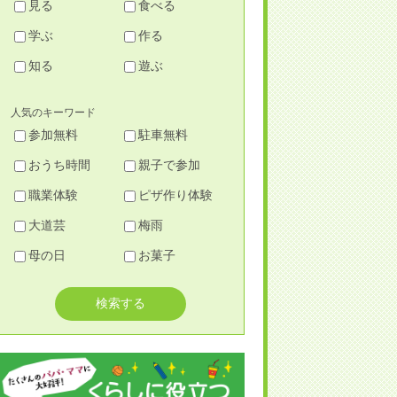
見る
食べる
学ぶ
作る
知る
遊ぶ
人気のキーワード
参加無料
駐車無料
おうち時間
親子で参加
職業体験
ピザ作り体験
大道芸
梅雨
母の日
お菓子