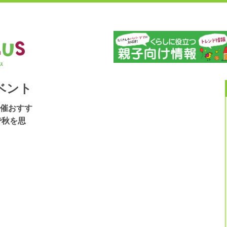
」
山
ベント
開催おすす
で秋を思