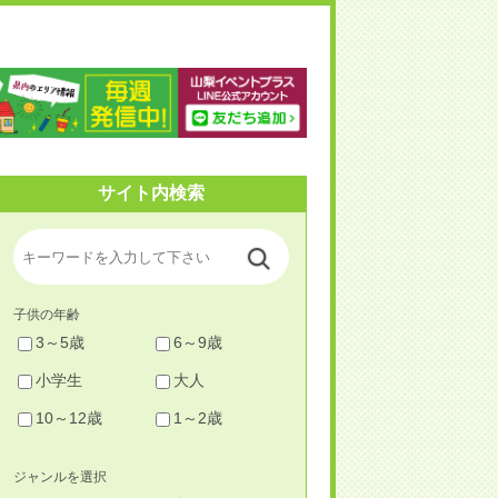
梨イベントプラス
サイト内検索
子供の年齢
3～5歳
6～9歳
小学生
大人
10～12歳
1～2歳
ジャンルを選択