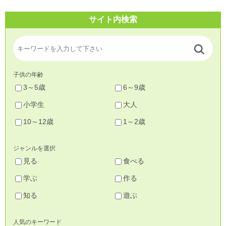
サイト内検索
子供の年齢
3～5歳
6～9歳
小学生
大人
10～12歳
1～2歳
ジャンルを選択
見る
食べる
学ぶ
作る
知る
遊ぶ
人気のキーワード