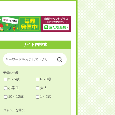
梨イベントプラス
サイト内検索
子供の年齢
3～5歳
6～9歳
小学生
大人
10～12歳
1～2歳
ジャンルを選択