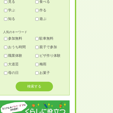
見る
食べる
学ぶ
作る
知る
遊ぶ
人気のキーワード
参加無料
駐車無料
おうち時間
親子で参加
職業体験
ピザ作り体験
大道芸
梅雨
母の日
お菓子