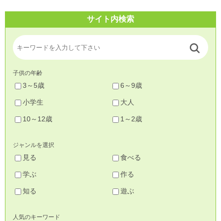
サイト内検索
子供の年齢
3～5歳
6～9歳
小学生
大人
10～12歳
1～2歳
ジャンルを選択
見る
食べる
学ぶ
作る
知る
遊ぶ
人気のキーワード