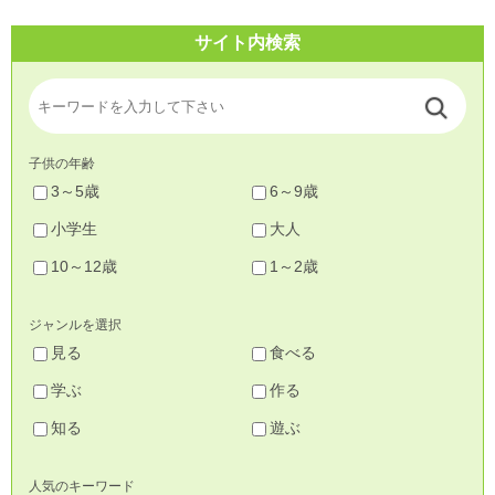
サイト内検索
子供の年齢
3～5歳
6～9歳
小学生
大人
10～12歳
1～2歳
ジャンルを選択
見る
食べる
学ぶ
作る
知る
遊ぶ
人気のキーワード